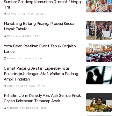
Sumbar Gandeng Komunitas Otomotif hingga
TNI
SABTU, 12 JULI 2025 | 06:59
Manabang Batang Pisang, Prosesi Kedua
Hoyak Tabuik
RABU, 2 JULI 2025 | 10:57
Yota Balad Pastikan Event Tabuik Berjalan
Lancar
KAMIS, 26 JUNI 2025 | 12:11
Camat Padang Selatan Digerebek Istri
Berselingkuh dengan Staf, Walikota Padang
Ambil Tindakan
SENIN, 28 APRIL 2025 | 07:00
Prihatin, John Kenedy Azis Ajak Semua Pihak
Cegah Kekerasan Terhadap Anak
MINGGU, 9 MARET 2025 | 11:12