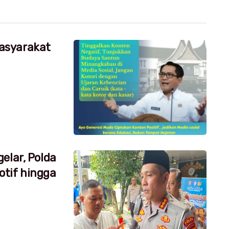
asyarakat
elar, Polda
tif hingga