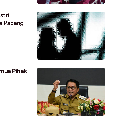
stri
ta Padang
emua Pihak