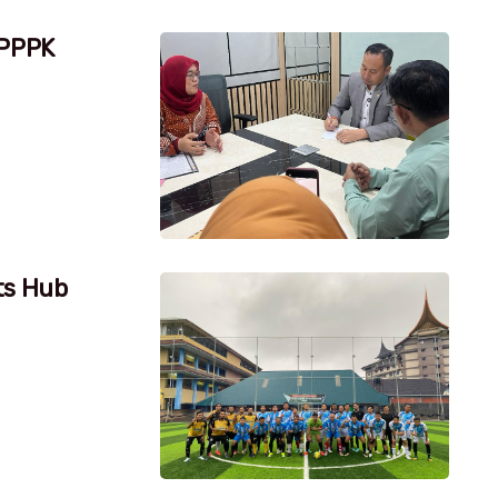
 PPPK
ts Hub