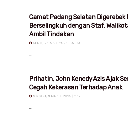
Camat Padang Selatan Digerebek I
Berselingkuh dengan Staf, Waliko
Ambil Tindakan
SENIN, 28 APRIL 2025 | 07:00
...
Prihatin, John Kenedy Azis Ajak S
Cegah Kekerasan Terhadap Anak
MINGGU, 9 MARET 2025 | 11:12
...