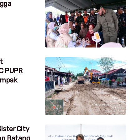
ngga
t
RC PUPR
dampak
ister City
an Batang