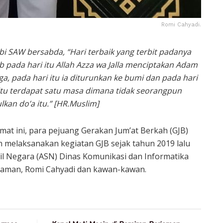
Romi Cahyadi.
bi SAW bersabda, “Hari terbaik yang terbit padanya
b pada hari itu Allah Azza wa Jalla menciptakan Adam
, pada hari itu ia diturunkan ke bumi dan pada hari
i itu terdapat satu masa dimana tidak seorangpun
kan do’a itu.” [HR.Muslim]
mat ini, para pejuang Gerakan Jum’at Berkah (GJB)
 melaksanakan kegiatan GJB sejak tahun 2019 lalu
ipil Negara (ASN) Dinas Komunikasi dan Informatika
iaman, Romi Cahyadi dan kawan-kawan.