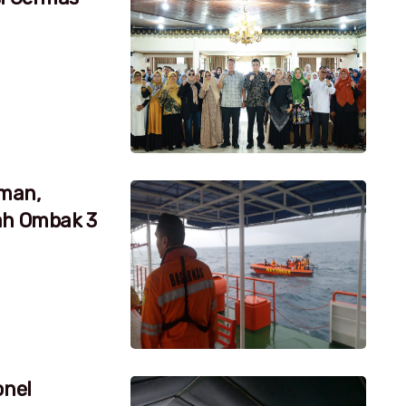
aman,
ah Ombak 3
onel