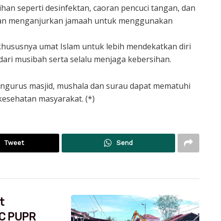
ihan seperti desinfektan, caoran pencuci tangan, dan
 dan menganjurkan jamaah untuk menggunakan
khususnya umat Islam untuk lebih mendekatkan diri
dari musibah serta selalu menjaga kebersihan.
engurus masjid, mushala dan surau dapat mematuhi
kesehatan masyarakat. (*)
Tweet
Send
t
RC PUPR