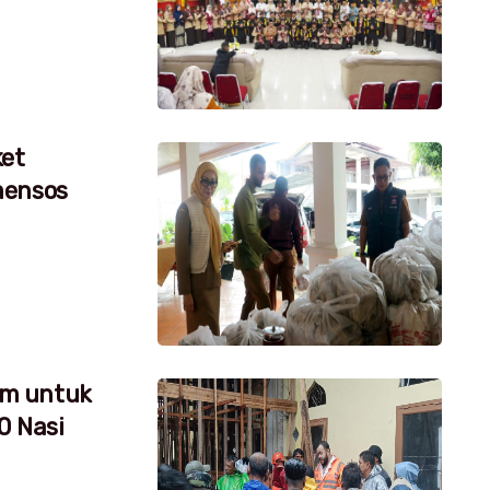
ket
mensos
um untuk
0 Nasi