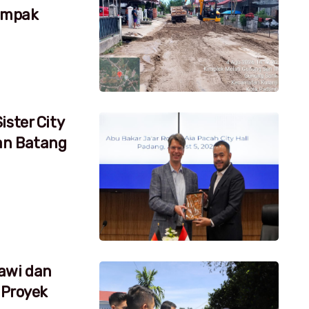
dampak
ister City
an Batang
awi dan
 Proyek