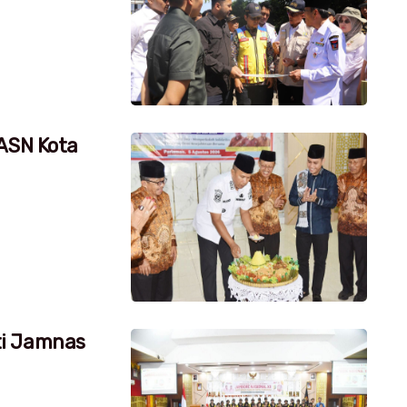
 ASN Kota
ti Jamnas