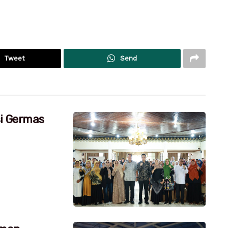
Tweet
Send
si Germas