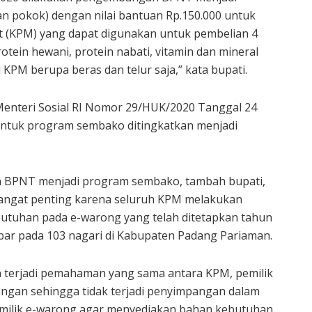
 pokok) dengan nilai bantuan Rp.150.000 untuk
t (KPM) yang dapat digunakan untuk pembelian 4
tein hewani, protein nabati, vitamin dan mineral
KPM berupa beras dan telur saja,” kata bupati.
enteri Sosial RI Nomor 29/HUK/2020 Tanggal 24
untuk program sembako ditingkatkan menjadi
 BPNT menjadi program sembako, tambah bupati,
sangat penting karena seluruh KPM melakukan
utuhan pada e-warong yang telah ditetapkan tahun
ebar pada 103 nagari di Kabupaten Padang Pariaman.
an terjadi pemahaman yang sama antara KPM, pemilik
ngan sehingga tidak terjadi penyimpangan dalam
emilik e-warong agar menyediakan bahan kebutuhan