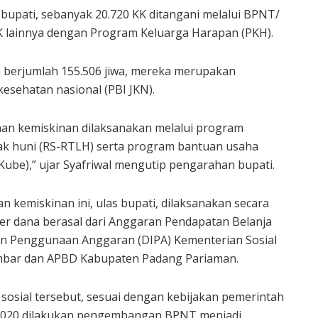
t bupati, sebanyak 20.720 KK ditangani melalui BPNT/
 lainnya dengan Program Keluarga Harapan (PKH).
n berjumlah 155.506 jiwa, mereka merupakan
esehatan nasional (PBI JKN).
nan kemiskinan dilaksanakan melalui program
ayak huni (RS-RTLH) serta program bantuan usaha
ube),” ujar Syafriwal mengutip pengarahan bupati.
kemiskinan ini, ulas bupati, dilaksanakan secara
 dana berasal dari Anggaran Pendapatan Belanja
ian Penggunaan Anggaran (DIPA) Kementerian Sosial
umbar dan APBD Kabupaten Padang Pariaman.
osial tersebut, sesuai dengan kebijakan pemerintah
i 2020 dilakukan pengembangan BPNT menjadi