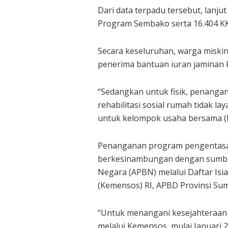
Dari data terpadu tersebut, lanju
Program Sembako serta 16.404 KK
Secara keseluruhan, warga miski
penerima bantuan iuran jaminan k
“Sedangkan untuk fisik, penanga
rehabilitasi sosial rumah tidak l
untuk kelompok usaha bersama (K
Penanganan program pengentasan 
berkesinambungan dengan sumber
Negara (APBN) melalui Daftar Is
(Kemensos) RI, APBD Provinsi S
“Untuk menangani kesejahteraan s
melalui Kemensos, mulai Januar