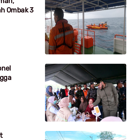
aman,
ah Ombak 3
onel
ngga
t