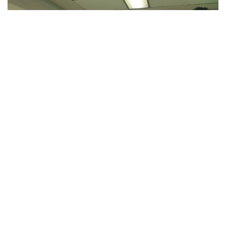
Lintassumbar.id
– Penerapan pembatasan sosial
berskala besar (PSBB) untuk mencegah penyebaran
virus Corona atau Covid-19 di Sumatera Barat (Sumbar)
sudah dimulai hari ini, Rabu (22/4/2020).