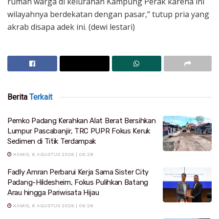
rumah warga di kelurahan Kampung Perak karena ini
wilayahnya berdekatan dengan pasar,“ tutup pria yang
akrab disapa adek ini. (dewi lestari)
Berita
Terkait
Pemko Padang Kerahkan Alat Berat Bersihkan
Lumpur Pascabanjir, TRC PUPR Fokus Keruk
Sedimen di Titik Terdampak
KAMIS, 6 AGUSTUS 2026 | 06:28
Fadly Amran Perbarui Kerja Sama Sister City
Padang-Hildesheim, Fokus Pulihkan Batang
Arau hingga Pariwisata Hijau
KAMIS, 6 AGUSTUS 2026 | 06:26