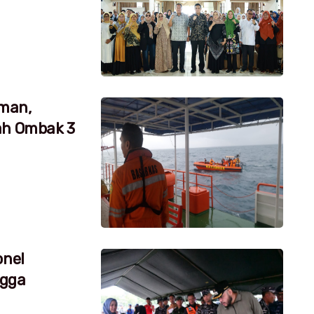
aman,
ah Ombak 3
onel
ngga