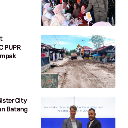
t
RC PUPR
dampak
ister City
an Batang