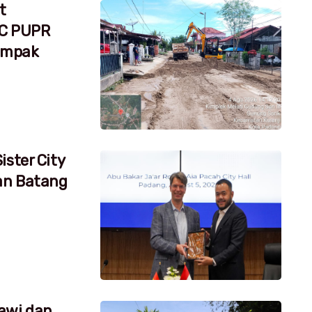
t
RC PUPR
dampak
ister City
an Batang
awi dan