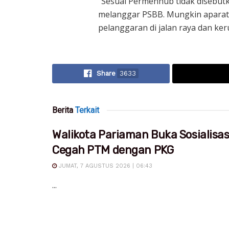
“Sesuai Permenhub tidak disebut
melanggar PSBB. Mungkin aparat
pelanggaran di jalan raya dan ke
Share
3633
Berita
Terkait
Walikota Pariaman Buka Sosialisa
Cegah PTM dengan PKG
JUMAT, 7 AGUSTUS 2026 | 06:43
...