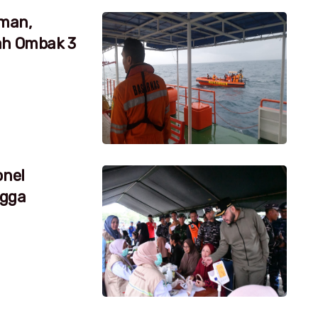
aman,
ah Ombak 3
onel
ngga