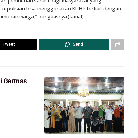
kan pemberian sanksi bagi masyarakat yang
 kepolisian bisa menggunakan KUHP terkait dengan
rumunan warga,” pungkasnya.(Jamal)
Tweet
Send
si Germas