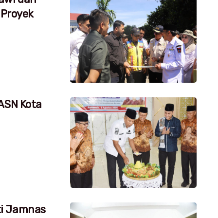
 Proyek
 ASN Kota
ti Jamnas