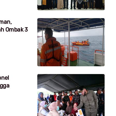
aman,
ah Ombak 3
onel
ngga