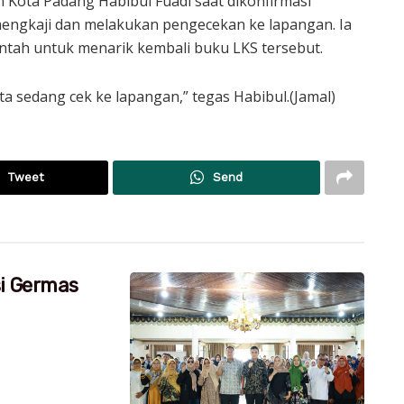
n Kota Padang Habibul Fuadi saat dikonfirmasi
engkaji dan melakukan pengecekan ke lapangan. Ia
tah untuk menarik kembali buku LKS tersebut.
Kita sedang cek ke lapangan,” tegas Habibul.(Jamal)
Tweet
Send
si Germas