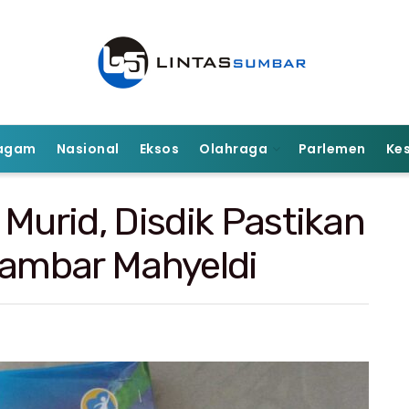
agam
Nasional
Eksos
Olahraga
Parlemen
Ke
Murid, Disdik Pastikan
gambar Mahyeldi