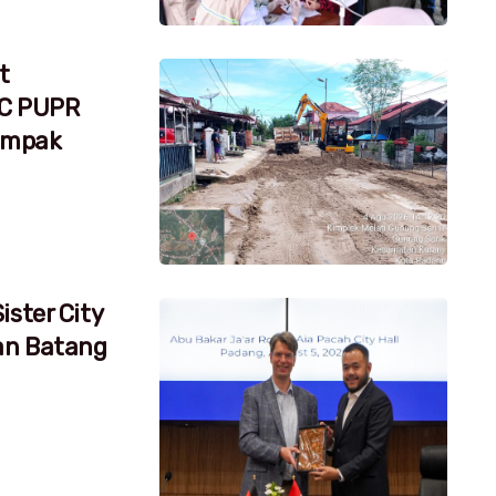
t
RC PUPR
dampak
ister City
an Batang