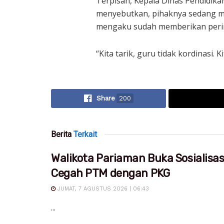
Terpisah, Kepala Dinas Pendidika
menyebutkan, pihaknya sedang m
mengaku sudah memberikan perin
“Kita tarik, guru tidak kordinasi. 
Share
200
Berita
Terkait
Walikota Pariaman Buka Sosialisa
Cegah PTM dengan PKG
JUMAT, 7 AGUSTUS 2026 | 06:43
...