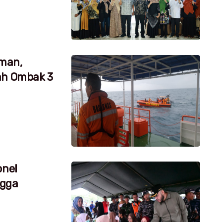
aman,
ah Ombak 3
onel
ngga