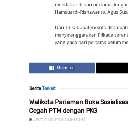
mendaftar di hari pertama dengan
Hamsuardi-Risnawanto, Agus Sus
Dari 13 kabupaten/kota ditambah
menyelenggarakan Pilkada seren
yang pada hari pertama belum mem
Share
13
Berita
Terkait
Walikota Pariaman Buka Sosialisa
Cegah PTM dengan PKG
JUMAT, 7 AGUSTUS 2026 | 06:43