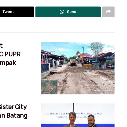
Tweet
Send
t
RC PUPR
dampak
ister City
an Batang