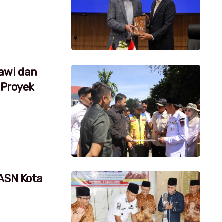
awi dan
 Proyek
 ASN Kota