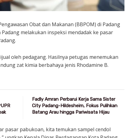
 Pengawasan Obat dan Makanan (BBPOM) di Padang
 Padang melakukan inspeksi mendadak ke pasar
Padang.
ual oleh pedagang. Hasilnya petugas menemukan
ndung zat kimia berbahaya jenis Rhodamine B.
Fadly Amran Perbarui Kerja Sama Sister
 PUPR
City Padang-Hildesheim, Fokus Pulihkan
pak
Batang Arau hingga Pariwisata Hijau
ar pasar pabukoan, kita temukan sampel cendol
” ungkap Kepala Dinas Perdagangan Kota Padang