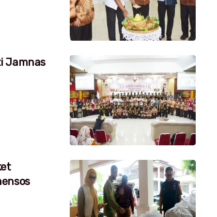
ti Jamnas
ket
mensos