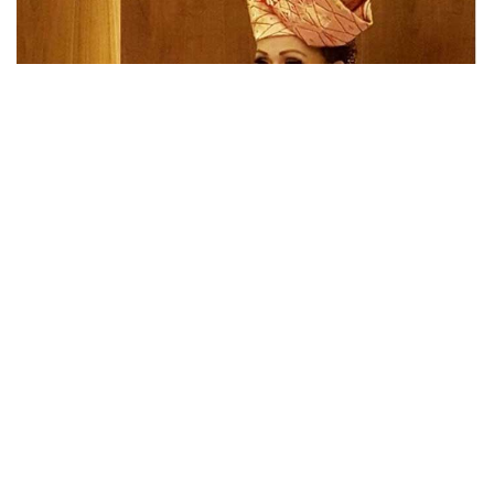
Elly Kasim (foto: Google)
Lintassumbar.co id
– Ranah berduka, penyanyi
legendaris ranah Minang Elly Kasim dikabarkan
meninggal dunia hari ini, Rabu (25/8) sekitar pukul
03.48 di RS MMC Kuningan, Jakarta Selatan.
Kabar meninggalnya Elly Kasim dikabarkan oleh