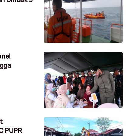
onel
ngga
t
RC PUPR