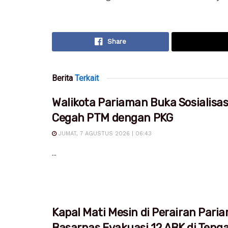
Share
Berita
Terkait
Walikota Pariaman Buka Sosialisa
Cegah PTM dengan PKG
JUMAT, 7 AGUSTUS 2026 | 06:43
...
Kapal Mati Mesin di Perairan Pari
Basarnas Evakuasi 12 ABK di Teng