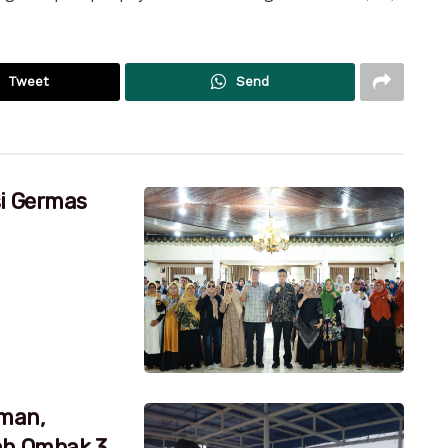
Tweet
Send
si Germas
aman,
ah Ombak 3