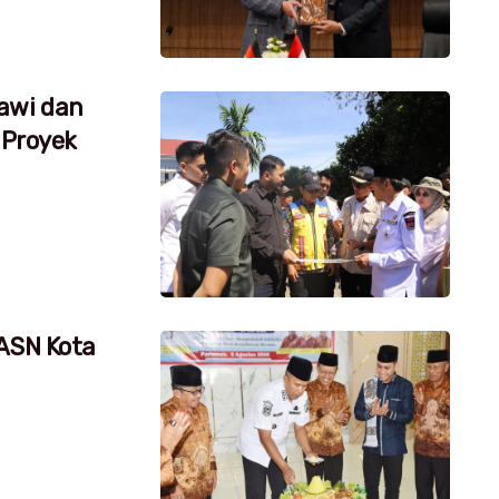
awi dan
 Proyek
 ASN Kota