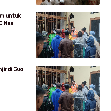
um untuk
0 Nasi
jir di Guo