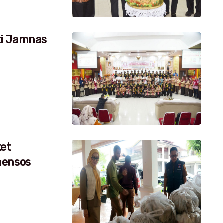
ti Jamnas
ket
mensos