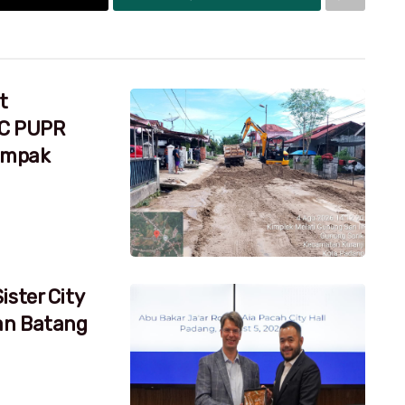
t
RC PUPR
dampak
ister City
an Batang