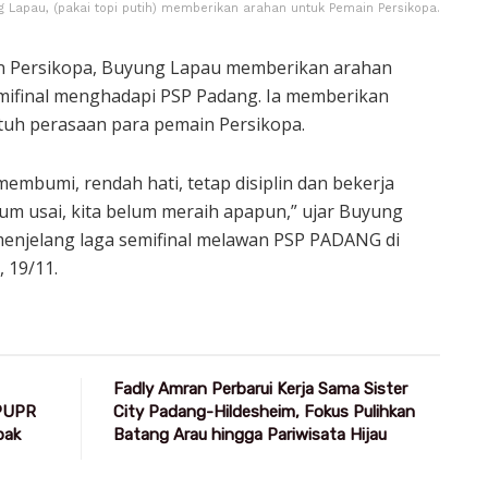
 Lapau, (pakai topi putih) memberikan arahan untuk Pemain Persikopa.
n Persikopa, Buyung Lapau memberikan arahan
emifinal menghadapi PSP Padang. Ia memberikan
uh perasaan para pemain Persikopa.
embumi, rendah hati, tetap disiplin dan bekerja
lum usai, kita belum meraih apapun,” ujar Buyung
 menjelang laga semifinal melawan PSP PADANG di
 19/11.
Fadly Amran Perbarui Kerja Sama Sister
 PUPR
City Padang-Hildesheim, Fokus Pulihkan
pak
Batang Arau hingga Pariwisata Hijau