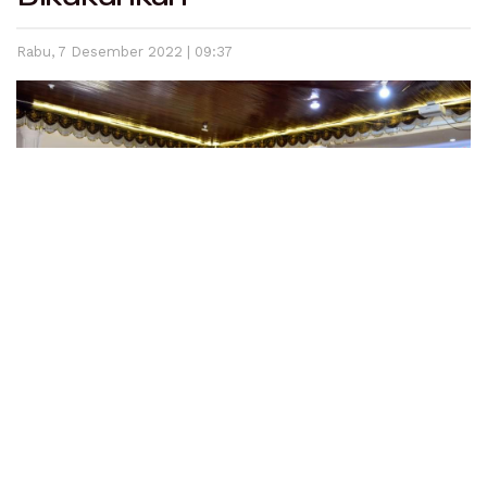
Rabu, 7 Desember 2022 | 09:37
Lintassumbar.co.id
– Wali Kota Pariaman Genius Umar
mengkukuhkan sekaligus melantik pengurus Forum