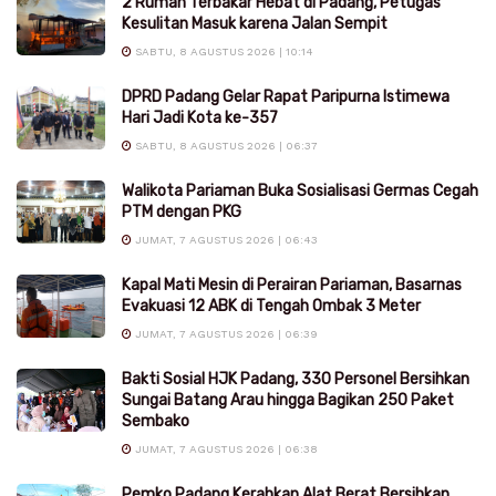
2 Rumah Terbakar Hebat di Padang, Petugas
Kesulitan Masuk karena Jalan Sempit
SABTU, 8 AGUSTUS 2026 | 10:14
DPRD Padang Gelar Rapat Paripurna Istimewa
Hari Jadi Kota ke-357
SABTU, 8 AGUSTUS 2026 | 06:37
Walikota Pariaman Buka Sosialisasi Germas Cegah
PTM dengan PKG
JUMAT, 7 AGUSTUS 2026 | 06:43
Kapal Mati Mesin di Perairan Pariaman, Basarnas
Evakuasi 12 ABK di Tengah Ombak 3 Meter
JUMAT, 7 AGUSTUS 2026 | 06:39
Bakti Sosial HJK Padang, 330 Personel Bersihkan
Sungai Batang Arau hingga Bagikan 250 Paket
Sembako
JUMAT, 7 AGUSTUS 2026 | 06:38
Pemko Padang Kerahkan Alat Berat Bersihkan