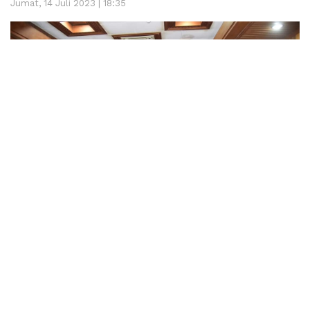
Jumat, 14 Juli 2023 | 18:35
Lintassumbar.co.id
– Pemerintah Kota Pariaman yang
dipimpin oleh Wali Kota Pariaman, Genius Umar
lakukan studi banding bersama kepala desa dan lurah