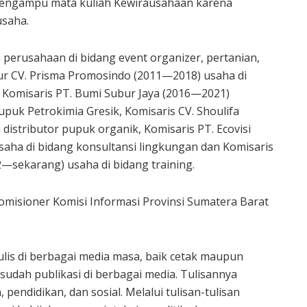
a mengampu mata kuliah Kewirausahaan karena
usaha.
 perusahaan di bidang event organizer, pertanian,
tur CV. Prisma Promosindo (2011—2018) usaha di
 Komisaris PT. Bumi Subur Jaya (2016—2021)
puk Petrokimia Gresik, Komisaris CV. Shoulifa
istributor pupuk organik, Komisaris PT. Ecovisi
aha di bidang konsultansi lingkungan dan Komisaris
2—sekarang) usaha di bidang training.
Komisioner Komisi Informasi Provinsi Sumatera Barat
ulis di berbagai media masa, baik cetak maupun
 sudah publikasi di berbagai media. Tulisannya
pendidikan, dan sosial. Melalui tulisan-tulisan