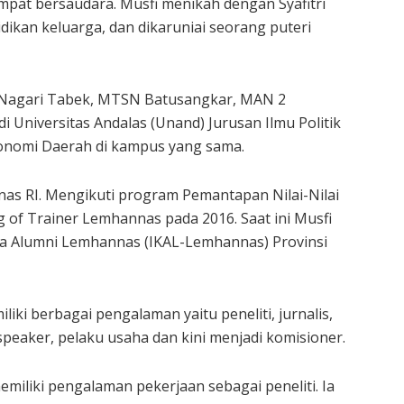
empat bersaudara. Musfi menikah dengan Syafitri
idikan keluarga, dan dikaruniai seorang puteri
 Nagari Tabek, MTSN Batusangkar, MAN 2
 Universitas Andalas (Unand) Jurusan Ilmu Politik
Otonomi Daerah di kampus yang sama.
s RI. Mengikuti program Pemantapan Nilai-Nilai
of Trainer Lemhannas pada 2016. Saat ini Musfi
rga Alumni Lemhannas (IKAL-Lemhannas) Provinsi
iki berbagai pengalaman yaitu peneliti, jurnalis,
c speaker, pelaku usaha dan kini menjadi komisioner.
emiliki pengalaman pekerjaan sebagai peneliti. Ia