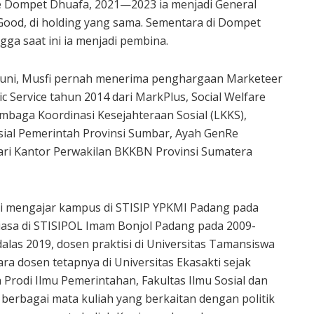
se Dompet Dhuafa, 2021—2023 ia menjadi General
ood, di holding yang sama. Sementara di Dompet
ga saat ini ia menjadi pembina.
 tekuni, Musfi pernah menerima penghargaan Marketeer
c Service tahun 2014 dari MarkPlus, Social Welfare
baga Koordinasi Kesejahteraan Sosial (LKKS),
sial Pemerintah Provinsi Sumbar, Ayah GenRe
ari Kantor Perwakilan BKKBN Provinsi Sumatera
si mengajar kampus di STISIP YPKMI Padang pada
iasa di STISIPOL Imam Bonjol Padang pada 2009-
alas 2019, dosen praktisi di Universitas Tamansiswa
a dosen tetapnya di Universitas Ekasakti sejak
Prodi Ilmu Pemerintahan, Fakultas Ilmu Sosial dan
 berbagai mata kuliah yang berkaitan dengan politik