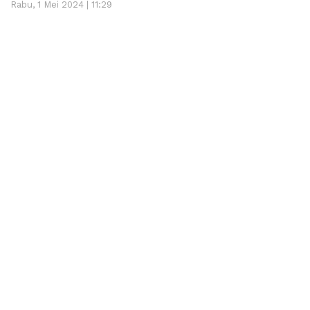
Rabu, 1 Mei 2024 | 11:29
Komisioner Komisi Informasi Sumbar, Idham Fadhli.
Padang
– Komisioner Komisi Informasi (KI) Sumbar,
Idham Fadhli meminta semua Organisasi Perangkat