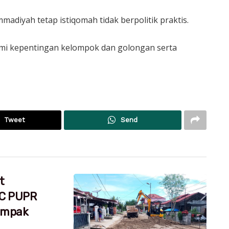
diyah tetap istiqomah tidak berpolitik praktis.
i kepentingan kelompok dan golongan serta
Tweet
Send
t
RC PUPR
dampak