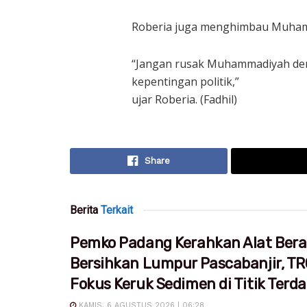
Roberia juga menghimbau Muhamma
“Jangan rusak Muhammadiyah dem
kepentingan politik,”
ujar Roberia. (Fadhil)
Share
Berita
Terkait
Pemko Padang Kerahkan Alat Bera
Bersihkan Lumpur Pascabanjir, T
Fokus Keruk Sedimen di Titik Ter
KAMIS, 6 AGUSTUS 2026 | 06:28