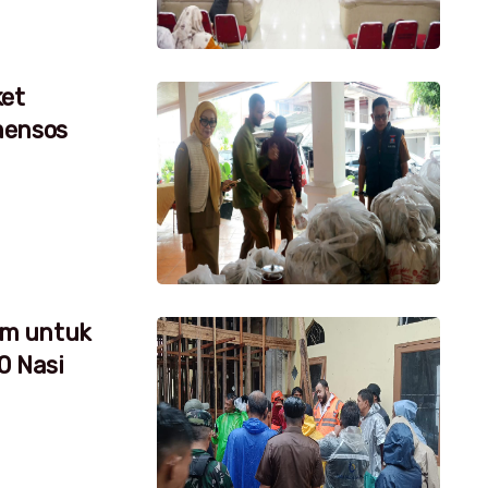
ket
mensos
um untuk
0 Nasi