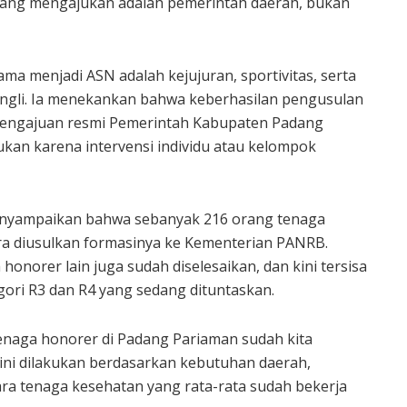
ang mengajukan adalah pemerintah daerah, bukan
ama menjadi ASN adalah kejujuran, sportivitas, serta
ungli. Ia menekankan bahwa keberhasilan pengusulan
 pengajuan resmi Pemerintah Kabupaten Padang
kan karena intervensi individu atau kelompok
enyampaikan bahwa sebanyak 216 orang tenaga
ra diusulkan formasinya ke Kementerian PANRB.
onorer lain juga sudah diselesaikan, dan kini tersisa
tegori R3 dan R4 yang sedang dituntaskan.
 tenaga honorer di Padang Pariaman sudah kita
 ini dilakukan berdasarkan kebutuhan daerah,
ra tenaga kesehatan yang rata-rata sudah bekerja