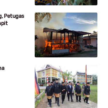
g, Petugas
pit
na