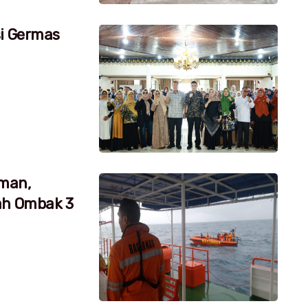
si Germas
aman,
ah Ombak 3