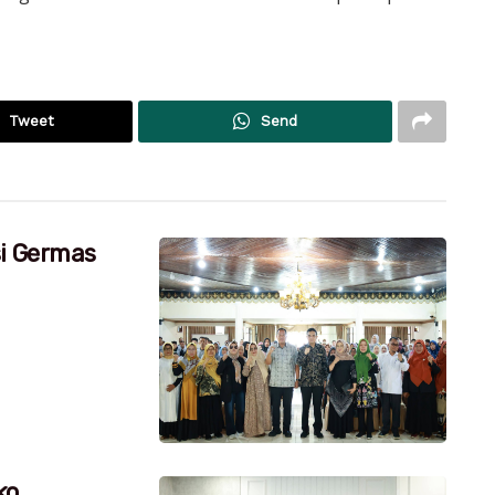
Tweet
Send
si Germas
ko