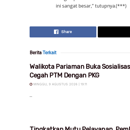
ini sangat besar,” tutupnya.(***)
Share
Berita
Terkait
Walikota Pariaman Buka Sosialisa
Cegah PTM Dengan PKG
MINGGU, 9 AGUSTUS 2026 | 19:11
...
Tingkatkan Mutu Pelayanan, Pem