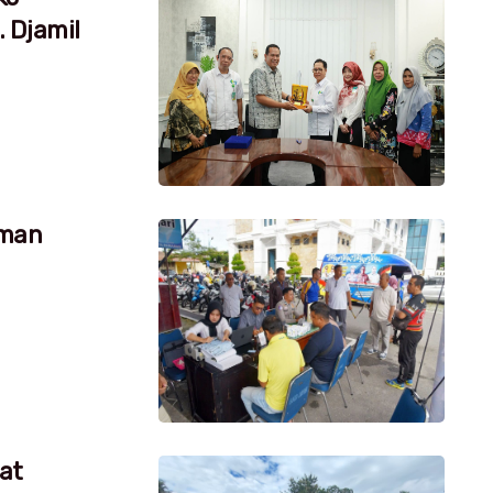
 Djamil
aman
at