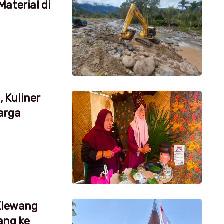
aterial di
 Kuliner
arga
 Klewang
ang ke