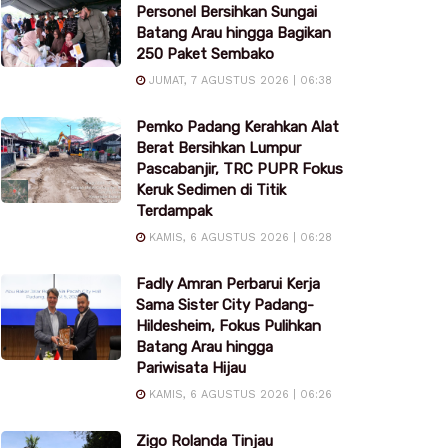
Personel Bersihkan Sungai
Batang Arau hingga Bagikan
250 Paket Sembako
JUMAT, 7 AGUSTUS 2026 | 06:38
Pemko Padang Kerahkan Alat
Berat Bersihkan Lumpur
Pascabanjir, TRC PUPR Fokus
Keruk Sedimen di Titik
Terdampak
KAMIS, 6 AGUSTUS 2026 | 06:28
Fadly Amran Perbarui Kerja
Sama Sister City Padang-
Hildesheim, Fokus Pulihkan
Batang Arau hingga
Pariwisata Hijau
KAMIS, 6 AGUSTUS 2026 | 06:26
Zigo Rolanda Tinjau