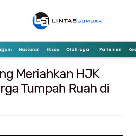
agam
Nasional
Eksos
Olahraga
Parlemen
Ke
ong Meriahkan HJK
rga Tumpah Ruah di