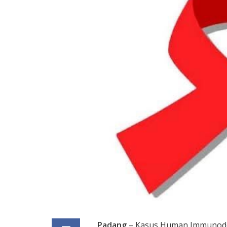
Padang
– Kasus Human Immunodefi