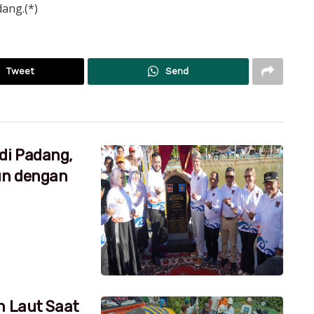
ang.(*)
Tweet
Send
di Padang,
un dengan
h Laut Saat