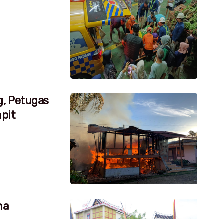
g, Petugas
pit
na