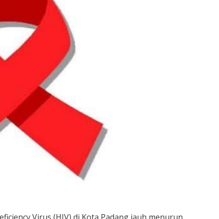
ciency Virus (HIV) di Kota Padang jauh menurun