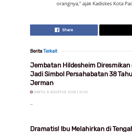
orangnya,” ajak Kadiskes Kota Pad
Share
Berita
Terkait
Jembatan Hildesheim Diresmikan 
Jadi Simbol Persahabatan 38 Tah
Jerman
SABTU, 8 AGUSTUS 2026 | 10:23
...
Dramatis! Ibu Melahirkan di Tenga