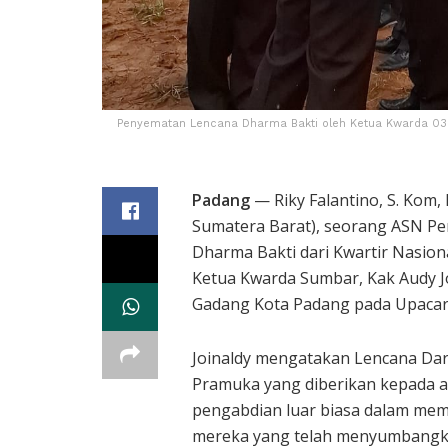
Penyematan Lencana Dharma Bakti oleh Ketua Kwarda 03 G
Padang
— Riky Falantino, S. Kom
Sumatera Barat), seorang ASN P
Dharma Bakti dari Kwartir Nasio
Ketua Kwarda Sumbar, Kak Audy Jo
Gadang Kota Padang pada Upacara
Joinaldy mengatakan Lencana Dar
Pramuka yang diberikan kepada an
pengabdian luar biasa dalam mem
mereka yang telah menyumbangkan 