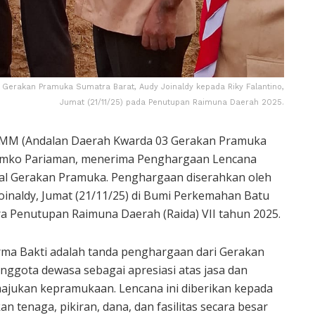
erakan Pramuka Sumatra Barat, Audy Joinaldy kepada Riky Falantino,
Jumat (21/11/25) pada Penutupan Raimuna Daerah 2025.
, MM (Andalan Daerah Kwarda 03 Gerakan Pramuka
emko Pariaman, menerima Penghargaan Lencana
nal Gerakan Pramuka. Penghargaan diserahkan oleh
inaldy, Jumat (21/11/25) di Bumi Perkemahan Batu
 Penutupan Raimuna Daerah (Raida) VII tahun 2025.
ma Bakti adalah tanda penghargaan dari Gerakan
ggota dewasa sebagai apresiasi atas jasa dan
ajukan kepramukaan. Lencana ini diberikan kepada
tenaga, pikiran, dana, dan fasilitas secara besar