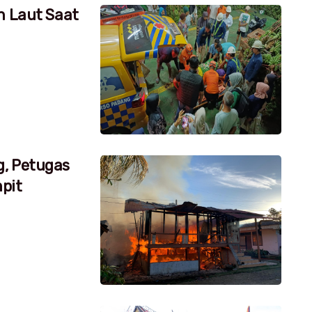
h Laut Saat
g, Petugas
pit