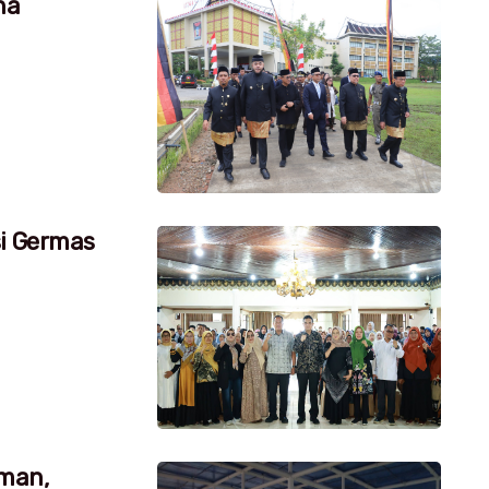
na
si Germas
aman,