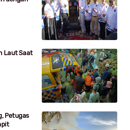
h Laut Saat
g, Petugas
pit