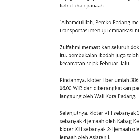
kebutuhan jemaah.
“Alhamdulillah, Pemko Padang mem
transportasi menuju embarkasi h
Zulfahmi memastikan seluruh do
itu, pembekalan ibadah juga telah
kecamatan sejak Februari lalu.
Rinciannya, kloter I berjumlah 3
06.00 WIB dan diberangkatkan pad
langsung oleh Wali Kota Padang.
Selanjutnya, kloter VIII sebanyak 
sebanyak 4 jemaah oleh Kabag Kes
kloter XIII sebanyak 24 jemaah ol
jemaah oleh Asisten I.