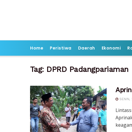
Home
Peristiwa
Daerah
Ekonomi
R
Tag:
DPRD Padangpariaman
Aprin
SENIN, 
Lintas
Aprinal
keagama