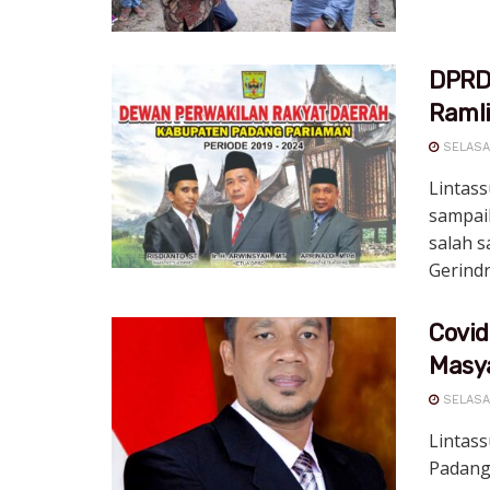
DPRD
Ramli
SELASA,
Lintas
sampai
salah s
Gerindra
Covid
Masya
SELASA,
Lintas
Padang