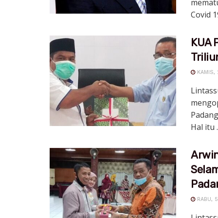
mematu
Covid 19
KUA P
Triliu
KAMIS, 
Lintas
mengop
Padang 
Hal itu .
Arwin
Sela
Pada
RABU, 5
Lintas