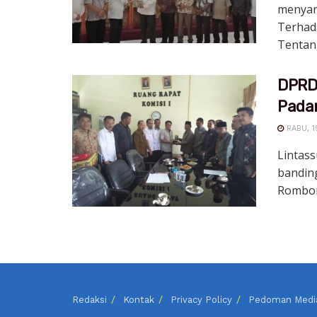
menyam
Terhad
Tentang
DPRD 
Pada
RABU, 1
Lintas
bandin
Rombong
Redaksi
Kontak
Privacy Policy
Pedoman Media