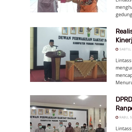
mengha
gedung 
Reali
Kine
SABTU, 1
Lintass
mengun
mencap
Menurut
DPRD
Ranp
RABU, 5
Lintas