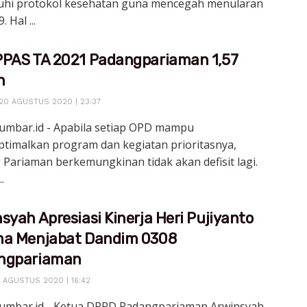
hi protokol kesehatan guna mencegah menularan
. Hal ...
PAS TA 2021 Padangpariaman 1,57
n
20 AGUSTUS 2020 | 23:37
sumbar.id - Apabila setiap OPD mampu
timalkan program dan kegiatan prioritasnya,
Pariaman berkemungkinan tidak akan defisit lagi.
..
syah Apresiasi Kinerja Heri Pujiyanto
ma Menjabat Dandim 0308
ngpariaman
 AGUSTUS 2020 | 16:42
sumbar.id - Ketua DPRD Padangpariaman Arwinsyah