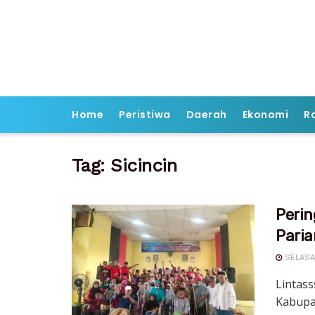
Home
Peristiwa
Daerah
Ekonomi
R
Tag:
Sicincin
Perin
Pari
SELASA,
Lintass
Kabupa