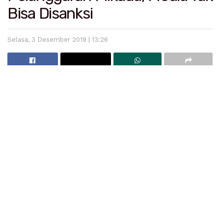
Bisa Disanksi
Selasa, 3 Desember 2019 | 13:26
LintasSumbar.com — Ketua Dewan Pers, Yosep Adi
Prasetyo, tegaskan media tidak bisa diberikan sanksi
apabila ada pelanggaran Pilkada yang dilakukan Paslon
terkait iklan di media. Hal ini disampaikannya saat
penandatanganan MoU kerjasama pengawasan antara
Kominfo, Bawaslu, KPU , Komisi Penyiaran Indonesia
(KPI) beserta dan Dewan Pers di hotel Grand Inna
Muara Padang kamis siang (8/2).
“Media hanya kendaraan. Apabila ada pelanggaran
pilkada di media, yang harus diberi sanksi paslonnya.