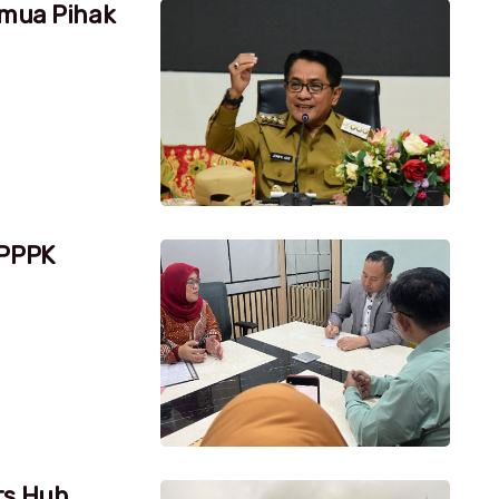
emua Pihak
 PPPK
ts Hub