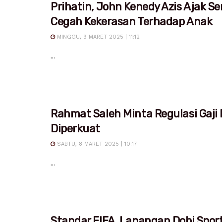
Prihatin, John Kenedy Azis Ajak S
Cegah Kekerasan Terhadap Anak
MINGGU, 9 MARET 2025 | 11:12
...
Rahmat Saleh Minta Regulasi Gaji
Diperkuat
SABTU, 8 MARET 2025 | 10:17
...
Standar FIFA, Lapangan Dobi Spor