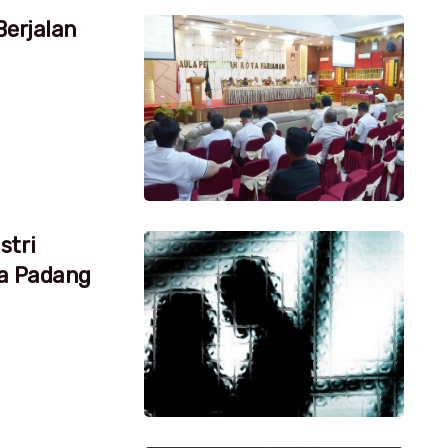
Berjalan
stri
ta Padang