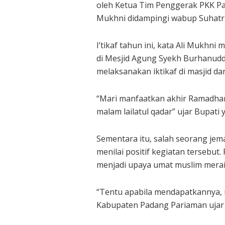
oleh Ketua Tim Penggerak PKK Pa
Mukhni didampingi wabup Suhatri B
I’tikaf tahun ini, kata Ali Mukhni
di Mesjid Agung Syekh Burhanud
melaksanakan iktikaf di masjid d
“Mari manfaatkan akhir Ramadha
malam lailatul qadar” ujar Bupati
Sementara itu, salah seorang je
menilai positif kegiatan tersebut.
menjadi upaya umat muslim meraih
“Tentu apabila mendapatkannya, 
Kabupaten Padang Pariaman ujar D