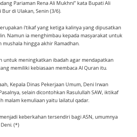
dang Pariaman Rena Ali Mukhni” kata Bupati Ali
ur di Ulakan, Senin (3/6).
 merupakan i’tikaf yang ketiga kalinya yang dipusatkan
din. Namun ia menghimbau kepada masyarakat untuk
an mushala hingga akhir Ramadhan.
n untuk meningkatkan ibadah agar mendapatkan
 yang memiliki kebiasaan membaca Al Quran itu.
maah, Kepala Dinas Pekerjaan Umum, Deni Irwan
 Pasalnya, selain dicontohkan Rasulullah SAW, iktikaf
 malam kemuliaan yaitu lailatul qadar.
menjadi keberkahan tersendiri bagi ASN, umumnya
eni. (*)