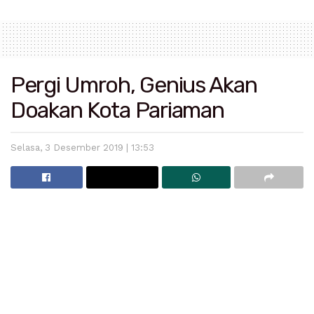
Pergi Umroh, Genius Akan
Doakan Kota Pariaman
Selasa, 3 Desember 2019 | 13:53
Baca
Juga
Bupati Padang Pariaman Imbau Masyarakat Bijak Bermedia
Sosial
Operasi Patuh Singgalang 2025 Digelar, Polda Sumbar
Gandeng Komunitas Otomotif hingga TNI