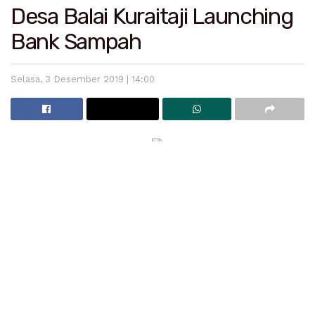
Desa Balai Kuraitaji Launching
Bank Sampah
Selasa, 3 Desember 2019 | 14:00
Pariaman – Pemerintah Kota launching Bank Sampah
Sabiju Liber (Sampah Bisa Jadi Uang, Lingkungan
Bersih), dengan nama Bank Sampah Balai Mandiri di
Aula Kantor Desa Balai Kurai Taji, Jumat (20/9).
Hal ini dilakukan, demi mengolah banyaknya sampah
yang ada di kawasan Desa Balai Kurai Taji dikarenakan
di desa ini terdapat sebuah pasar tradisional yakni
Balai Kurai Taji, dan BUMDes Balai Mandiri ingin