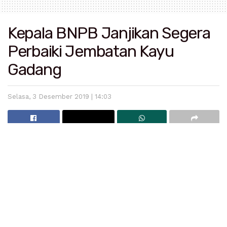
Kepala BNPB Janjikan Segera
Perbaiki Jembatan Kayu
Gadang
Selasa, 3 Desember 2019 | 14:03
Lubuk Alung – Wakil Bupati Padang Pariaman Suhatri
Bur, mendampingi Kepala Badan Nasional
Penanggulangan Bencana (BNPB) Letjen TNI Doni
Monardo meninjau kondisi Jembatan Kayu Gadang,
Sikabu Lubuk Alung yang tanggal 14 Agustus 2017,
Kamis (07/11).