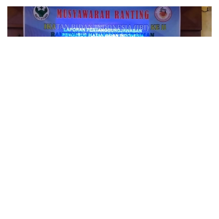
Lintassumbar.co.id
– Ikatan Bidan Indonesia (IBI)
Ranting RSUD Padang Pariaman mengadakan
musyawarah ranting, Juma’t (26/03) di Aula Puncak Anai