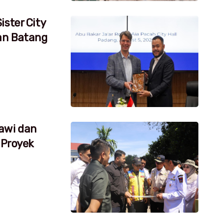
ister City
an Batang
awi dan
 Proyek