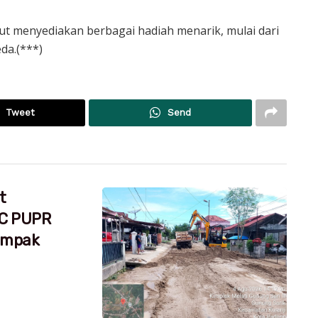
urut menyediakan berbagai hadiah menarik, mulai dari
eda.(***)
Tweet
Send
t
RC PUPR
dampak