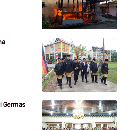
na
si Germas