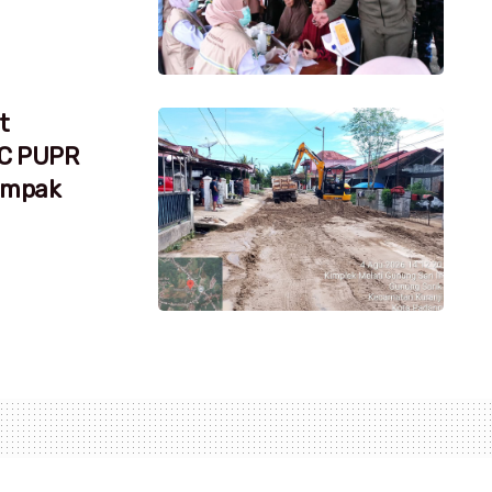
t
RC PUPR
dampak