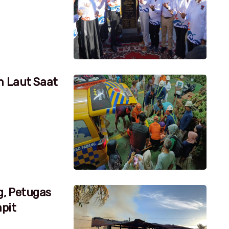
h Laut Saat
g, Petugas
pit