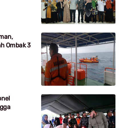
aman,
ah Ombak 3
onel
ngga