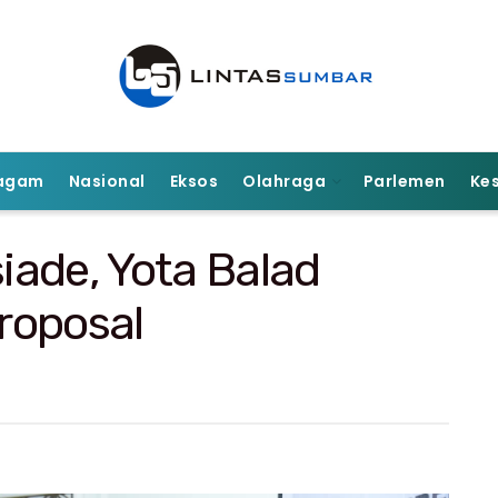
agam
Nasional
Eksos
Olahraga
Parlemen
Ke
ade, Yota Balad
roposal