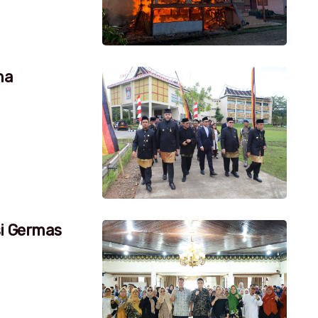
na
si Germas