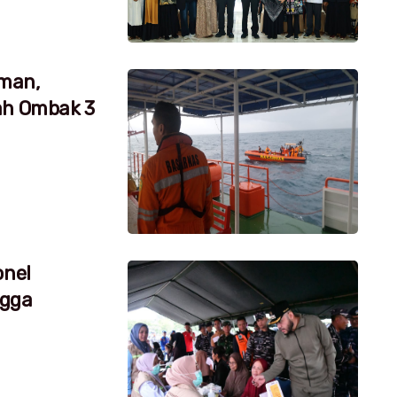
aman,
ah Ombak 3
onel
ngga