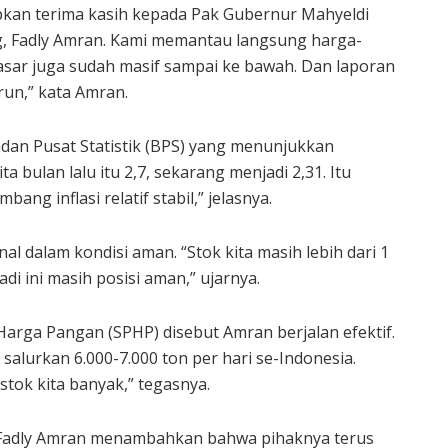
apkan terima kasih kepada Pak Gubernur Mahyeldi
g, Fadly Amran. Kami memantau langsung harga-
asar juga sudah masif sampai ke bawah. Dan laporan
run,” kata Amran.
an Pusat Statistik (BPS) yang menunjukkan
ita bulan lalu itu 2,7, sekarang menjadi 2,31. Itu
g inflasi relatif stabil,” jelasnya.
l dalam kondisi aman. “Stok kita masih lebih dari 1
adi ini masih posisi aman,” ujarnya.
Harga Pangan (SPHP) disebut Amran berjalan efektif.
 salurkan 6.000-7.000 ton per hari se-Indonesia.
stok kita banyak,” tegasnya.
g Fadly Amran menambahkan bahwa pihaknya terus