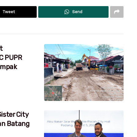
Tweet
Send
t
RC PUPR
dampak
ister City
an Batang