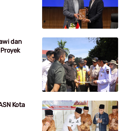
awi dan
 Proyek
 ASN Kota