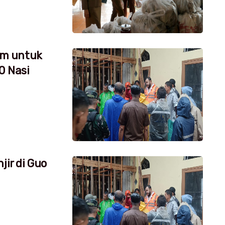
um untuk
0 Nasi
jir di Guo