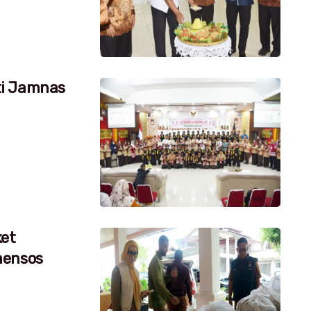
ti Jamnas
ket
mensos