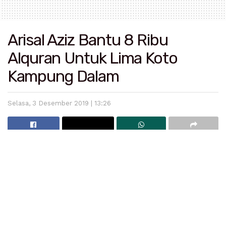
Arisal Aziz Bantu 8 Ribu
Alquran Untuk Lima Koto
Kampung Dalam
Selasa, 3 Desember 2019 | 13:26
Baca
Juga
Bupati Padang Pariaman Imbau Masyarakat Bijak Bermedia
Sosial
Operasi Patuh Singgalang 2025 Digelar, Polda Sumbar
Gandeng Komunitas Otomotif hingga TNI