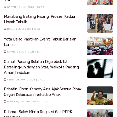
TNI
SABTU, 12 JULI 2025 | 06:59
Manabang Batang Pisang, Prosesi Kedua
Hoyak Tabuik
RABU, 2 JULI 2025 | 10:57
Yota Balad Pastikan Event Tabuik Berjalan
Lancar
KAMIS, 26 JUNI 2025 | 12:11
Camat Padang Selatan Digerebek Istri
Berselingkuh dengan Staf, Walikota Padang
Ambil Tindakan
SENIN, 28 APRIL 2025 | 07:00
Prihatin, John Kenedy Azis Ajak Semua Pihak
Cegah Kekerasan Terhadap Anak
MINGGU, 9 MARET 2025 | 11:12
Rahmat Saleh Minta Regulasi Gaji PPPK