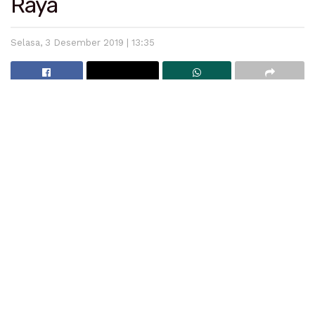
Raya
Selasa, 3 Desember 2019 | 13:35
Bupati Padangpariaman, Ali Mukhni.
Padangpariaman
– Pemerintah Padangpariaman
ajukan anggaran 20 milyar di APBD 2019 untuk
kelanjutan pembangunan masjid raya
Padangpariaman.
Bupati Padangpariaman Ali Mukhni mengatakan
pihaknya telah mengusulkan anggaran tersebut ke
DPRD. Ali Mukhni berharap anggaran tersebut