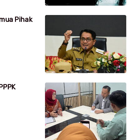
emua Pihak
 PPPK