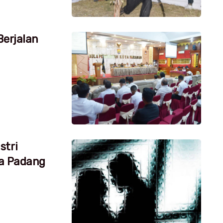
Berjalan
stri
ta Padang