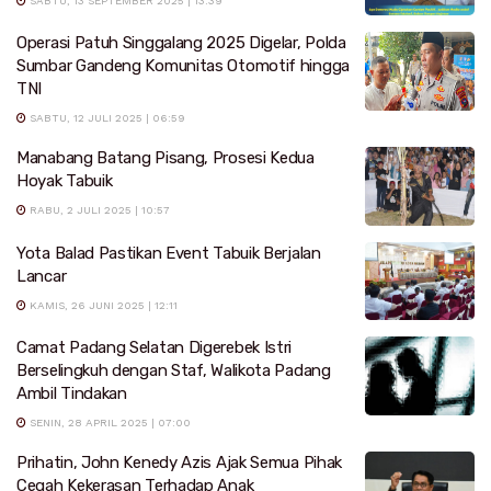
SABTU, 13 SEPTEMBER 2025 | 13:39
Operasi Patuh Singgalang 2025 Digelar, Polda
Sumbar Gandeng Komunitas Otomotif hingga
TNI
SABTU, 12 JULI 2025 | 06:59
Manabang Batang Pisang, Prosesi Kedua
Hoyak Tabuik
RABU, 2 JULI 2025 | 10:57
Yota Balad Pastikan Event Tabuik Berjalan
Lancar
KAMIS, 26 JUNI 2025 | 12:11
Camat Padang Selatan Digerebek Istri
Berselingkuh dengan Staf, Walikota Padang
Ambil Tindakan
SENIN, 28 APRIL 2025 | 07:00
Prihatin, John Kenedy Azis Ajak Semua Pihak
Cegah Kekerasan Terhadap Anak