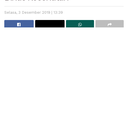
Selasa, 3 Desember 2019 | 13:39
Baca
Juga
Bupati Padang Pariaman Imbau Masyarakat Bijak Bermedia
Sosial
Operasi Patuh Singgalang 2025 Digelar, Polda Sumbar
Gandeng Komunitas Otomotif hingga TNI
Kepala Dinas Kesehatan Padangpariaman Aspinuddin.
Padang Pariaman
– Dinas Kesehatan Kabupaten