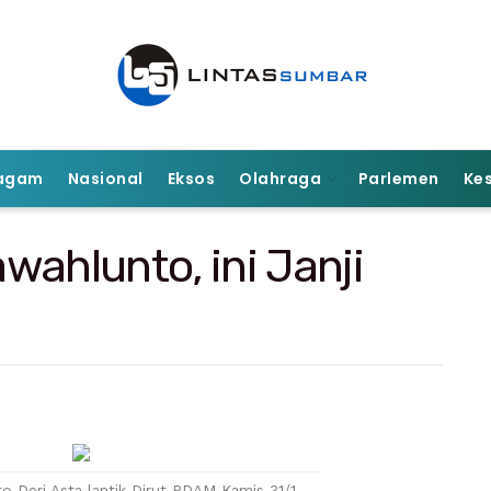
agam
Nasional
Eksos
Olahraga
Parlemen
Ke
wahlunto, ini Janji
o Deri Asta lantik Dirut PDAM Kamis 31/1.