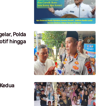
elar, Polda
tif hingga
 Kedua