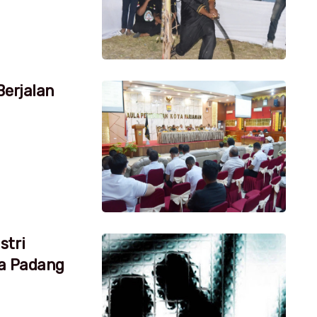
Berjalan
stri
ta Padang