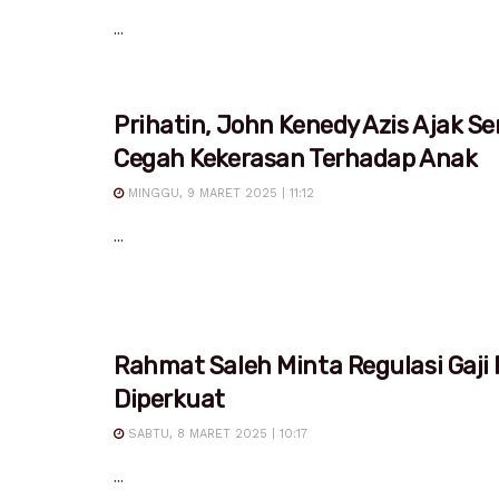
...
Prihatin, John Kenedy Azis Ajak S
Cegah Kekerasan Terhadap Anak
MINGGU, 9 MARET 2025 | 11:12
...
Rahmat Saleh Minta Regulasi Gaji
Diperkuat
SABTU, 8 MARET 2025 | 10:17
...