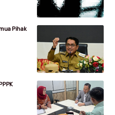
emua Pihak
 PPPK