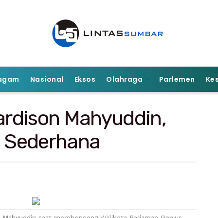
agam
Nasional
Eksos
Olahraga
Parlemen
Ke
rdison Mahyuddin,
g Sederhana
on Mahyuddin saat membonceng Walikota Pariaman Genius