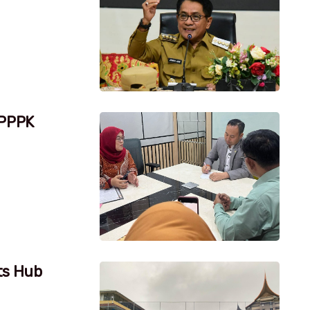
 PPPK
ts Hub