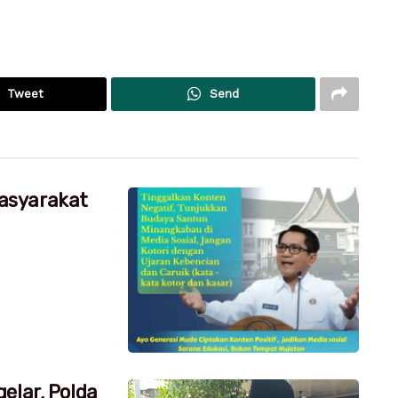
Tweet
Send
asyarakat
elar, Polda