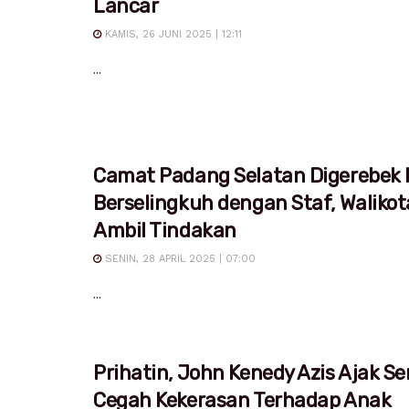
Lancar
KAMIS, 26 JUNI 2025 | 12:11
...
Camat Padang Selatan Digerebek I
Berselingkuh dengan Staf, Waliko
Ambil Tindakan
SENIN, 28 APRIL 2025 | 07:00
...
Prihatin, John Kenedy Azis Ajak S
Cegah Kekerasan Terhadap Anak