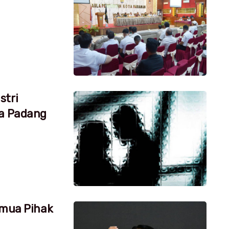
stri
ta Padang
emua Pihak