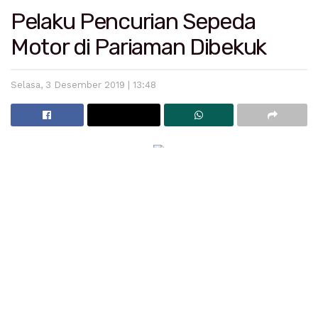
Pelaku Pencurian Sepeda
Motor di Pariaman Dibekuk
Selasa, 3 Desember 2019 | 13:48
Pariaman – Pelaku pencurian sepeda motor rupanya
tidak pilih-pilih korban untuk dijadikan dalam aksi
jahatnya. Di Kota Pariaman, seorang pemuda
pengangguran neket mencuri sepeda motor milik
kekasihnya sendiri.
Pelaku yakni EP, 21 tahun, merupakan warga Dusun
Pasa Lalang, Desa Taluak, Kecamatan Pariaman
Selatan, Kota Pariaman.