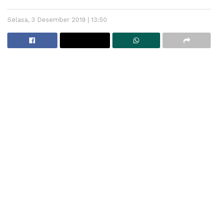
Selasa, 3 Desember 2019 | 13:50
Baca
Juga
Bupati Padang Pariaman Imbau Masyarakat Bijak Bermedia
Sosial
Operasi Patuh Singgalang 2025 Digelar, Polda Sumbar
Gandeng Komunitas Otomotif hingga TNI
Padangpariaman
– Dinas Sosial Pemberdayaan
Perempuan dan Perlindungan Anak Kabupaten
Padang Pariaman bergerak cepat berikan