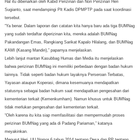
Hal itu dibenarkan oleh Kabid Perizinan dan Non Perizinan Heri
Sugianto, saat mendampingi Plt Kadis DPMPTP pada saat koordinasi
tersebut.
“Ya benar. Dalam laporan dan catatan kita hanya baru ada tiga BUMNag
yang sudah terdaftar diperizinan kita, mereka adalah BUMNag
Pakandangan Emas, Rangkiang Sarikat Kapalo Hilalang, dan BUMNag
KAMI (Kasang Mandiri),” paparnya menjelaskan.
Lebih lanjut mantan Kasubbag Humas dan Media itu menjelaskan
bahwa perizinan BUMNag ini memiliki perbedaan dengan badan hukum
lainnya. Tidak seperti badan hukum layaknya Perseroan Terbatas,
Yayasan ataupun Koperasi, dimana kesemuanya mendapatkan
statusnya sebagai badan hukum saat mendapatkan pengesahan dari
kementerian terkait (Kemenkumham). Namun khusus untuk BUMNag
tidak merlukan pengesahan dari kementerian terkait.
“Oleh karena itu kita siap memfasilitasi dan mempermudah proses
perizinan BUMNag yang ada di Padang Pariaman,” katanya
meyakinkan.
Menurut Heri, UU Nomor 6 tahun 2014 tentang Desa dan PP tentang