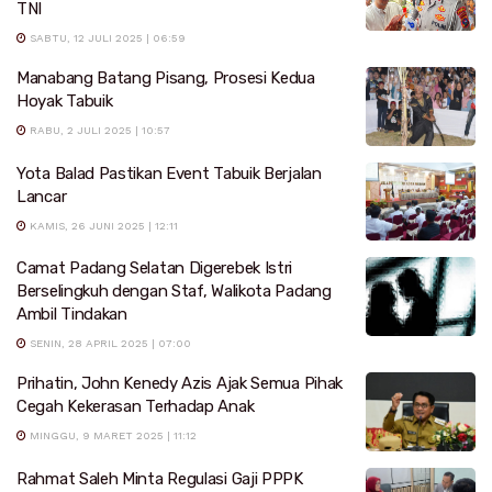
TNI
SABTU, 12 JULI 2025 | 06:59
Manabang Batang Pisang, Prosesi Kedua
Hoyak Tabuik
RABU, 2 JULI 2025 | 10:57
Yota Balad Pastikan Event Tabuik Berjalan
Lancar
KAMIS, 26 JUNI 2025 | 12:11
Camat Padang Selatan Digerebek Istri
Berselingkuh dengan Staf, Walikota Padang
Ambil Tindakan
SENIN, 28 APRIL 2025 | 07:00
Prihatin, John Kenedy Azis Ajak Semua Pihak
Cegah Kekerasan Terhadap Anak
MINGGU, 9 MARET 2025 | 11:12
Rahmat Saleh Minta Regulasi Gaji PPPK