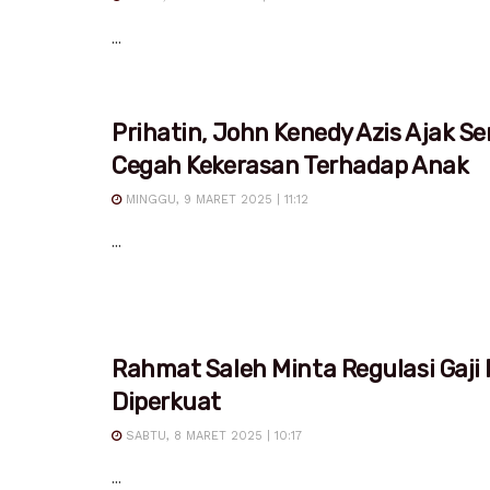
...
Prihatin, John Kenedy Azis Ajak S
Cegah Kekerasan Terhadap Anak
MINGGU, 9 MARET 2025 | 11:12
...
Rahmat Saleh Minta Regulasi Gaji
Diperkuat
SABTU, 8 MARET 2025 | 10:17
...