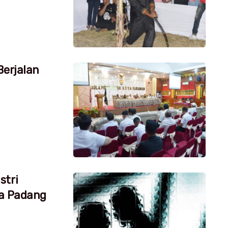
Berjalan
stri
ta Padang