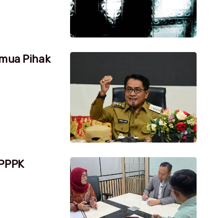
emua Pihak
 PPPK